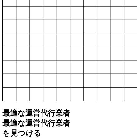
最適な運営代行業者
最
適
な
運
営
代
行
業
者
を見つける