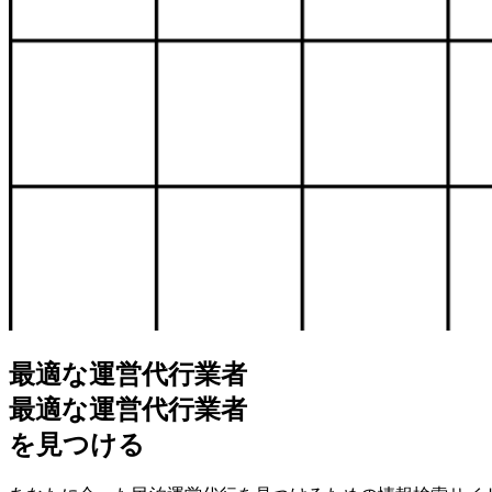
最適な運営代行業者
最
適
な
運
営
代
行
業
者
を見つける